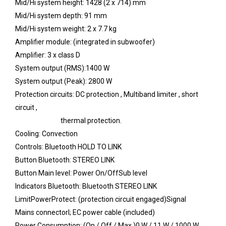
Mid/Hi system height: 1428 (2 x 714) mm
Mid/Hi system depth: 91 mm
Mid/Hi system weight: 2 x 7.7 kg
Amplifier module: (integrated in subwoofer)
Amplifier: 3 x class D
System output (RMS):1400 W
System output (Peak): 2800 W
Protection circuits: DC protection , Multiband limiter , short
circuit ,
thermal protection.
Cooling: Convection
Controls: Bluetooth HOLD TO LINK
Button Bluetooth: STEREO LINK
Button Main level: Power On/OffSub level
Indicators Bluetooth: Bluetooth STEREO LINK
LimitPowerProtect: (protection circuit engaged)Signal
Mains connectorI; EC power cable (included)
Power Consumption: (On / Off / Max.)0 W / 11 W / 1000 W